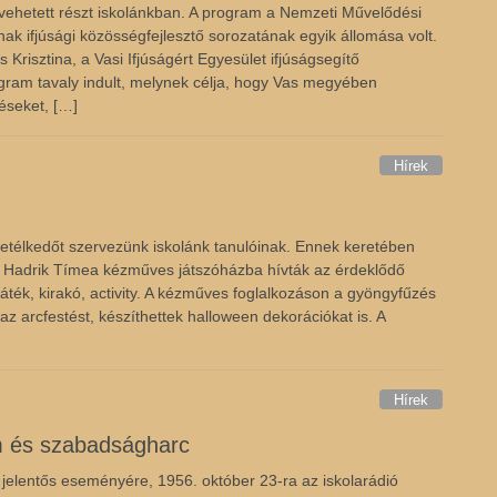
vehetett részt iskolánkban. A program a Nemzeti Művelődési
nak ifjúsági közösségfejlesztő sorozatának egyik állomása volt.
s Krisztina, a Vasi Ifjúságért Egyesület ifjúságsegítő
gram tavaly indult, melynek célja, hogy Vas megyében
léseket, […]
Hírek
etélkedőt szervezünk iskolánk tanulóinak. Ennek keretében
é Hadrik Tímea kézműves játszóházba hívták az érdeklődő
játék, kirakó, activity. A kézműves foglalkozáson a gyöngyfűzés
az arcfestést, készíthettek halloween dekorációkat is. A
Hírek
m és szabadságharc
jelentős eseményére, 1956. október 23-ra az iskolarádió