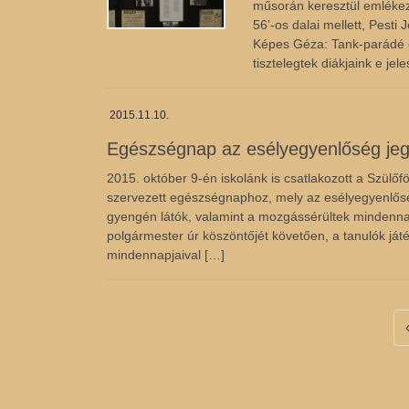
műsorán keresztül emlékez
56’-os dalai mellett, Pesti
Képes Géza: Tank-parádé és
tisztelegtek diákjaink e je
2015.11.10.
Egészségnap az esélyegyenlőség je
2015. október 9-én iskolánk is csatlakozott a Szülőf
szervezett egészségnaphoz, mely az esélyegyenlősé
gyengén látók, valamint a mozgássérültek mindenna
polgármester úr köszöntőjét követően, a tanulók já
mindennapjaival […]
Bejegyzések
lapozása