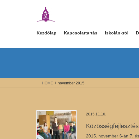
Skip
Skip
to
to
the
the
content
Navigation
Kezdőlap
Kapcsolattartás
Iskolánkról
D
HOME
november 2015
2015.11.10.
Közösségfejlesztés
2015. november 6-án 7. és 