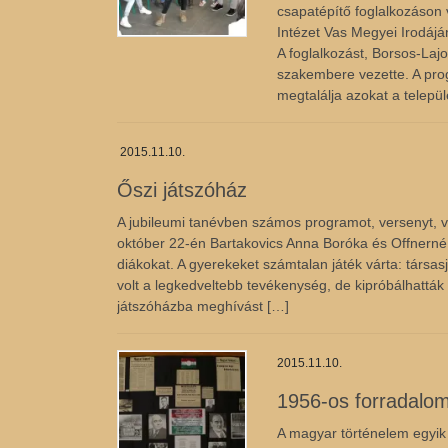
csapatépítő foglalkozáson 
Intézet Vas Megyei Irodájá
A foglalkozást, Borsos-Lajo
szakembere vezette. A pro
megtalálja azokat a telepü
2015.11.10.
Őszi játszóház
A jubileumi tanévben számos programot, versenyt, v
október 22-én Bartakovics Anna Boróka és Offnern
diákokat. A gyerekeket számtalan játék várta: társas
volt a legkedveltebb tevékenység, de kipróbálhatták 
játszóházba meghívást […]
2015.11.10.
1956-os forradalo
A magyar történelem egyik 