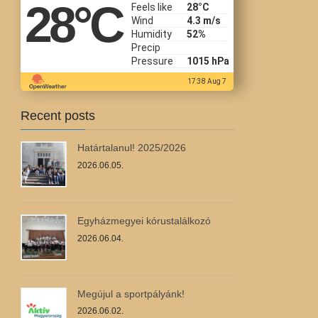
28
°C
Feels like
28
°C
Wind
4.3 m/s
Humidity
52%
Precip
Pressure
1015 hPa
17:38 Aug 7
Recent posts
Határtalanul! 2025/2026
2026.06.05.
Egyházmegyei kórustalálkozó
2026.06.04.
Megújul a sportpályánk!
2026.06.02.