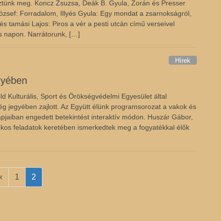
tünk meg. Koncz Zsuzsa, Deák B. Gyula, Zorán és Presser
 József: Forradalom, Illyés Gyula: Egy mondat a zsarnokságról,
 tamási Lajos: Piros a vér a pesti utcán című verseivel
les napon. Narrátorunk, […]
Hírek
gyében
öld Kulturális, Sport és Örökségvédelmi Egyesület által
g jegyében zajlott. Az Együtt élünk programsorozat a vakok és
pjaiban engedett betekintést interaktív módon. Huszár Gábor,
tékos feladatok keretében ismerkedtek meg a fogyatékkal élők
Page
Page
«
1
2