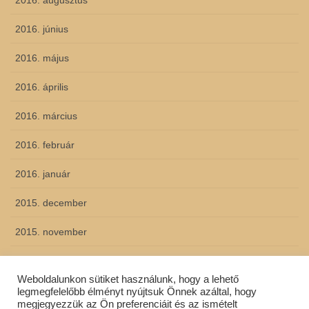
2016. augusztus
2016. június
2016. május
2016. április
2016. március
2016. február
2016. január
2015. december
2015. november
2015. október
Weboldalunkon sütiket használunk, hogy a lehető
2015. szeptember
legmegfelelőbb élményt nyújtsuk Önnek azáltal, hogy
megjegyezzük az Ön preferenciáit és az ismételt