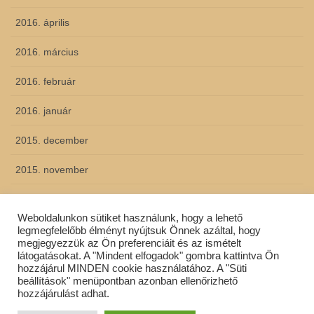
2016. április
2016. március
2016. február
2016. január
2015. december
2015. november
2015. október
Weboldalunkon sütiket használunk, hogy a lehető
2015. szeptember
legmegfelelőbb élményt nyújtsuk Önnek azáltal, hogy
megjegyezzük az Ön preferenciáit és az ismételt
látogatásokat. A "Mindent elfogadok" gombra kattintva Ön
hozzájárul MINDEN cookie használatához. A "Süti
beállítások" menüpontban azonban ellenőrizhető
Copyright © Szent Gotthárd Általános Iskola All Rights Reserved.
hozzájárulást adhat.
Powered by
WordPress
with
Lightning Theme
&
VK All in One