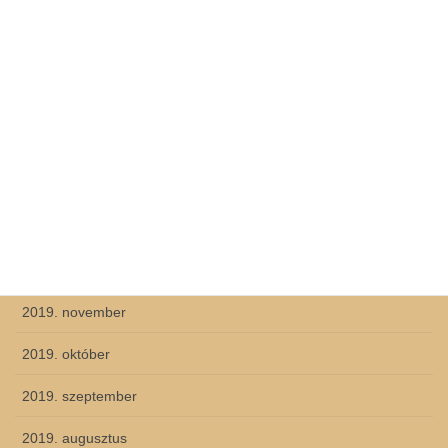
2020. augusztus
2020. június
2020. május
2020. április
2020. március
2020. február
2019. december
2019. november
2019. október
2019. szeptember
2019. augusztus