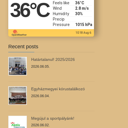
36
°C
Feels like
36
°C
Wind
2.8 m/s
Humidity
30%
Precip
Pressure
1015 hPa
10:18 Aug 6
Recent posts
Határtalanul! 2025/2026
2026.06.05.
Egyházmegyei kórustalálkozó
2026.06.04.
Megújul a sportpályánk!
2026.06.02.