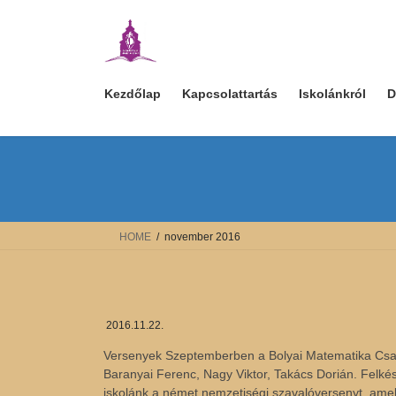
Skip
Skip
to
to
the
the
content
Navigation
Kezdőlap
Kapcsolattartás
Iskolánkról
D
HOME
november 2016
2016.11.22.
Versenyek Szeptemberben a Bolyai Matematika Csapa
Baranyai Ferenc, Nagy Viktor, Takács Dorián. Felk
iskolánk a német nemzetiségi szavalóversenyt, amely