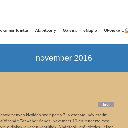
okumentumtár
Alapítvány
Galéria
eNapló
Ökoiskola
november 2016
Hírek
tversenyen kiválóan szerepelt a 7. a csapata, név szerint:
észítő tanár: Tonweber Ágnes. November 10-én rendezte meg
re a diákok lelkesen készültek. A házifordulóról Mesics-Leiner