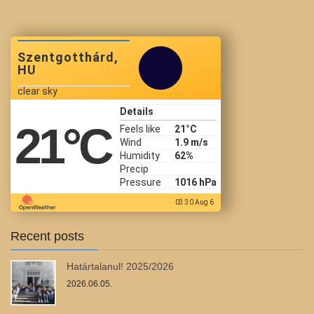
Szentgotthárd,
HU
clear sky
Details
21
°C
Feels like
21
°C
Wind
1.9 m/s
Humidity
62%
Precip
Pressure
1016 hPa
03:30 Aug 6
Recent posts
Határtalanul! 2025/2026
2026.06.05.