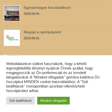
Egyházmegyei kórustalálkozó
2026.06.04.
Megújul a sportpályánk!
2026.06.02.
Gyereknapi meglepetés
2026.06.02.
Weboldalunkon sütiket használunk, hogy a lehető
legmegfelelőbb élményt nyújtsuk Önnek azáltal, hogy
megjegyezzük az Ön preferenciáit és az ismételt
látogatásokat. A "Mindent elfogadok" gombra kattintva Ön
Erdei iskola Őriszentpéteren
hozzájárul MINDEN cookie használatához. A "Süti
beállítások" menüpontban azonban ellenőrizhető
2026.05.27.
hozzájárulást adhat.
Süti beállítások
Mindent elfogadok
Rendhagyó környzetismeret óra a 4.a-val
2026.05.27.