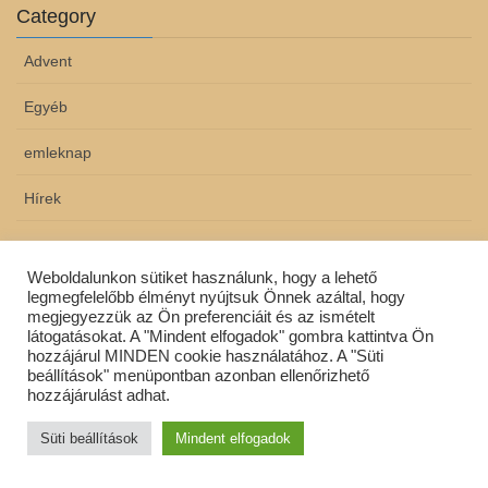
Category
Advent
Egyéb
emleknap
Hírek
Archive
Weboldalunkon sütiket használunk, hogy a lehető
legmegfelelőbb élményt nyújtsuk Önnek azáltal, hogy
2026. június
megjegyezzük az Ön preferenciáit és az ismételt
látogatásokat. A "Mindent elfogadok" gombra kattintva Ön
2026. május
hozzájárul MINDEN cookie használatához. A "Süti
beállítások" menüpontban azonban ellenőrizhető
2026. április
hozzájárulást adhat.
Süti beállítások
Mindent elfogadok
2026. március
2026. január