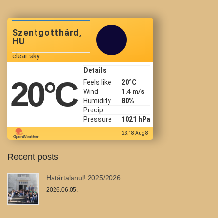
Szentgotthárd,
HU
clear sky
Details
20
°C
Feels like
20
°C
Wind
1.4 m/s
Humidity
80%
Precip
Pressure
1021 hPa
23:18 Aug 8
Recent posts
Határtalanul! 2025/2026
2026.06.05.