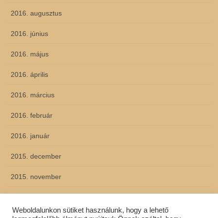
2016. augusztus
2016. június
2016. május
2016. április
2016. március
2016. február
2016. január
2015. december
2015. november
2015. október
Weboldalunkon sütiket használunk, hogy a lehető
2015. szeptember