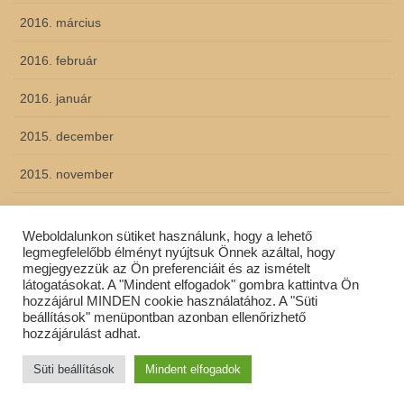
2016. március
2016. február
2016. január
2015. december
2015. november
2015. október
Weboldalunkon sütiket használunk, hogy a lehető
2015. szeptember
legmegfelelőbb élményt nyújtsuk Önnek azáltal, hogy
megjegyezzük az Ön preferenciáit és az ismételt
látogatásokat. A "Mindent elfogadok" gombra kattintva Ön
hozzájárul MINDEN cookie használatához. A "Süti
beállítások" menüpontban azonban ellenőrizhető
Copyright © Szent Gotthárd Általános Iskola All Rights Reserved.
hozzájárulást adhat.
Powered by
WordPress
with
Lightning Theme
&
VK All in One
Süti beállítások
Mindent elfogadok
Expansion Unit