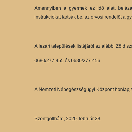
Amennyiben a gyermek ez idő alatt belázas
instrukciókat tartsák be, az orvosi rendelőt a
A lezárt települések listájáról az alábbi Zöld 
0680/277-455 és 0680/277-456
A Nemzeti Népegészségügyi Központ honlapjá
Szentgotthárd, 2020. február 28.