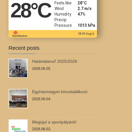
28
°C
Feels like
28
°C
Wind
2.7 m/s
Humidity
47%
Precip
Pressure
1013 hPa
18:49 Aug 6
Recent posts
Határtalanul! 2025/2026
2026.06.05.
Egyházmegyei kórustalálkozó
2026.06.04.
Megújul a sportpályánk!
2026.06.02.