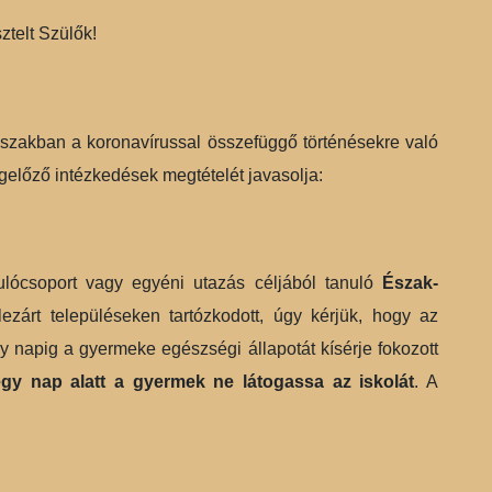
sztelt Szülők!
őszakban a koronavírussal összefüggő történésekre való
gelőző intézkedések megtételét javasolja:
lócsoport vagy egyéni utazás céljából tanuló
Észak-
lezárt településeken tartózkodott, úgy kérjük, hogy az
égy napig a gyermeke egészségi állapotát kísérje fokozott
égy nap alatt a gyermek ne látogassa az iskolát
. A