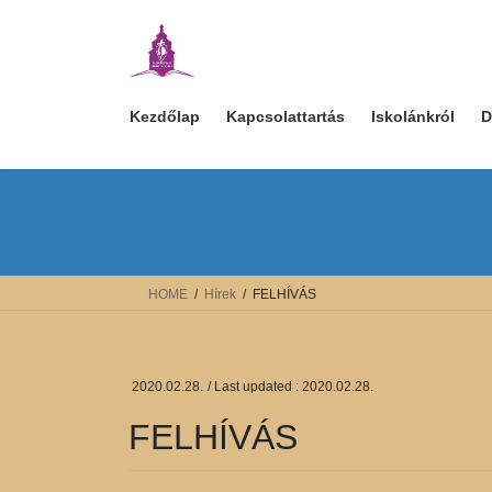
Skip
Skip
to
to
the
the
content
Navigation
Kezdőlap
Kapcsolattartás
Iskolánkról
D
HOME
Hírek
FELHÍVÁS
2020.02.28.
/ Last updated :
2020.02.28.
FELHÍVÁS