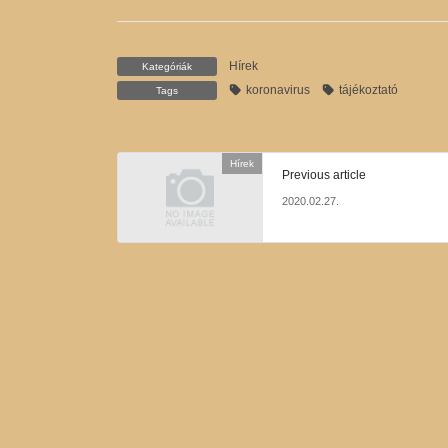
Hírek
Kategóriák
koronavirus
tájékoztató
Tags
Hírek
Previous article
2020.02.27.