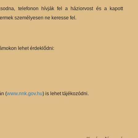
odna, telefonon hívják fel a háziorvost és a kapott
 gyermek személyesen ne keresse fel.
számokon lehet érdeklődni:
n (
www.nnk.gov.hu
) is lehet tájékozódni.