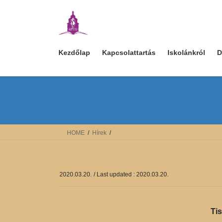
Skip
Skip
to
to
the
the
content
Navigation
Kezdőlap
Kapcsolattartás
Iskolánkról
D
HOME
Hírek
2020.03.20.
/ Last updated :
2020.03.20.
Tis