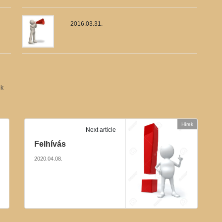
2016.03.31.
ők
Hírek
Next article
Felhívás
2020.04.08.