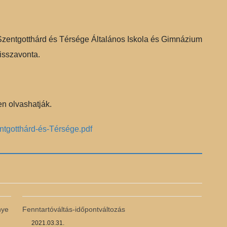
a Szentgotthárd és Térsége Általános Iskola és Gimnázium
isszavonta.
ken olvashatják.
ntgotthárd-és-Térsége.pdf
nye
Fenntartóváltás-időpontváltozás
2021.03.31.