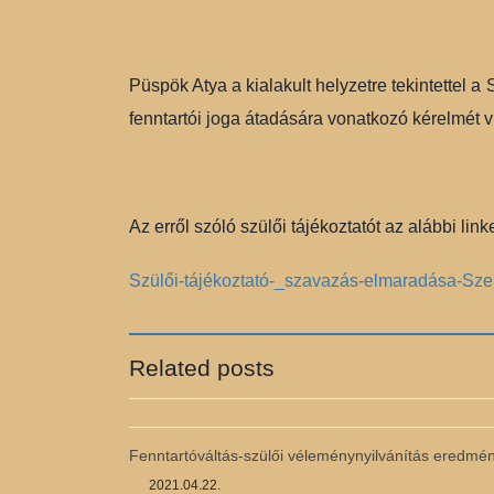
Püspök Atya a kialakult helyzetre tekintettel 
fenntartói joga átadására vonatkozó kérelmét v
Az erről szóló szülői tájékoztatót az alábbi lin
Szülői-tájékoztató-_szavazás-elmaradása-Sze
Related posts
Fenntartóváltás-szülői véleménynyilvánítás eredmé
2021.04.22.