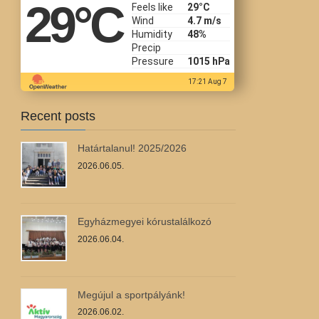
29
°C
Feels like
29
°C
Wind
4.7 m/s
Humidity
48%
Precip
Pressure
1015 hPa
17:21 Aug 7
Recent posts
Határtalanul! 2025/2026
2026.06.05.
Egyházmegyei kórustalálkozó
2026.06.04.
Megújul a sportpályánk!
2026.06.02.