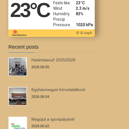
23
°C
Feels like
23
°C
Wind
2.3 m/s
Humidity
83%
Precip
Pressure
1020 hPa
07:23 Aug 8
Recent posts
Határtalanul! 2025/2026
2026.06.05.
Egyházmegyei kórustalálkozó
2026.06.04.
Megújul a sportpályánk!
2026.06.02.