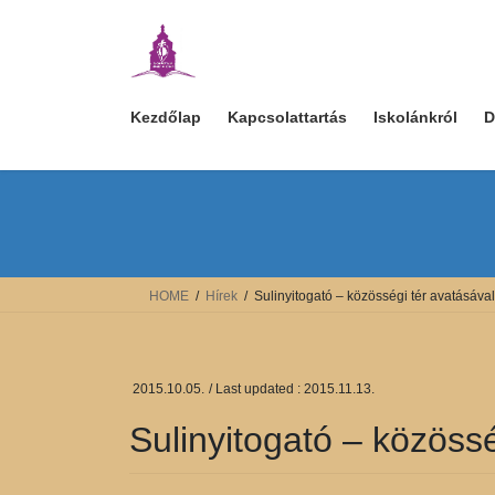
Skip
Skip
to
to
the
the
content
Navigation
Kezdőlap
Kapcsolattartás
Iskolánkról
D
HOME
Hírek
Sulinyitogató – közösségi tér avatásával
2015.10.05.
/ Last updated :
2015.11.13.
Sulinyitogató – közössé