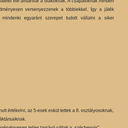
óbatétel elé állítaniuk a diákoknak. A csapatoknak minden
redményesen versenyezzenek a többiekkel. Így a játék
mindenki egyaránt szerepet tudott vállalni a siker
ult értékelni, az 5-esek esküt tettek a 8. osztályosoknak,
áktársaiknak.
égérvényesen teljes tagjává váltak a „széchenyis”