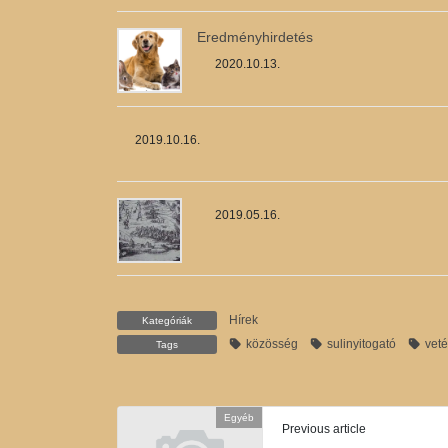
Eredményhirdetés
2020.10.13.
2019.10.16.
2019.05.16.
Hírek
Kategóriák
közösség
sulinyitogató
vet
Tags
Egyéb
Previous article