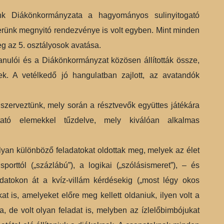
nk Diákönkormányzata a hagyományos sulinyitogató
erünk megnyitó rendezvénye is volt egyben. Mint minden
eg az 5. osztályosok avatása.
 tanulói és a Diákönkormányzat közösen állították össze,
k. A vetélkedő jó hangulatban zajlott, az avatandók
zerveztünk, mely során a résztvevők együttes játékára
ztató elemekkel tűzdelve, mely kiválóan alkalmas
yan különböző feladatokat oldottak meg, melyek az élet
porttól („százlábú”), a logikai („szólásismeret”), – és
datokon át a kvíz-villám kérdésekig („most légy okos
t is, amelyeket előre meg kellett oldaniuk, ilyen volt a
, de volt olyan feladat is, melyben az ízlelőbimbójukat