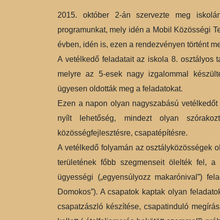
2015. október 2-án szervezte meg iskolá
programunkat, mely idén a Mobil Közösségi T
évben, idén is, ezen a rendezvényen történt m
A vetélkedő feladatait az iskola 8. osztályos
melyre az 5-esek nagy izgalommal készülte
ügyesen oldották meg a feladatokat.
Ezen a napon olyan nagyszabású vetélkedőt s
nyílt lehetőség, mindezt olyan szórako
közösségfejlesztésre, csapatépítésre.
A vetélkedő folyamán az osztályközösségek ol
területének főbb szegmenseit ölelték fel, a s
ügyességi („egyensúlyozz makarónival”) fela
Domokos”). A csapatok kaptak olyan feladatoka
csapatzászló készítése, csapatinduló megírása