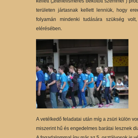
kellett („ételfelismerés bekötött szemmel”) pr
területen jártasnak kellett lenniük, hogy e
folyamán mindenki tudására szükség volt, 
elérésében.
A vetélkedő feladatai után míg a zsüri külön von
miszerint hű és engedelmes barátai lesznek di
A fogadalommal így már az 5. osztályosok is v