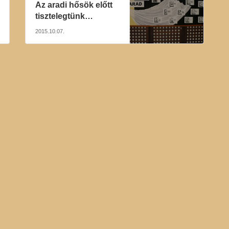
Az aradi hősök előtt
tisztelegtünk…
2015.10.07.