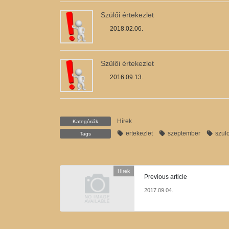
Szülői értekezlet
2018.02.06.
Szülői értekezlet
2016.09.13.
Hírek
Kategóriák
ertekezlet
szeptember
szulo
Tags
Hírek
Previous article
2017.09.04.