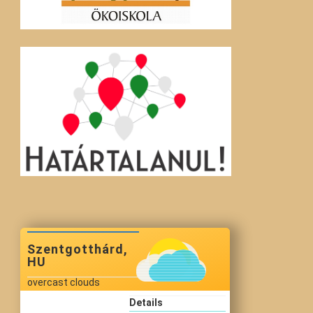
Szentgotthárd,
HU
overcast clouds
Details