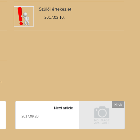
Szülői értekezlet
2017.02.10.
i
Hírek
Next article
2017.09.20.