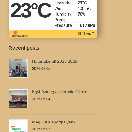
23
°C
Feels like
23
°C
Wind
1.3 m/s
Humidity
70%
Precip
Pressure
1017 hPa
05:15 Aug 7
Recent posts
Határtalanul! 2025/2026
2026.06.05.
Egyházmegyei kórustalálkozó
2026.06.04.
Megújul a sportpályánk!
2026.06.02.