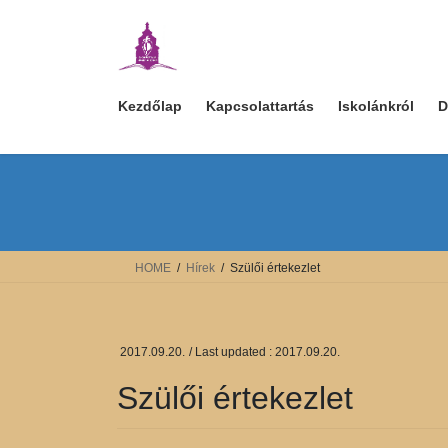
Skip
Skip
to
to
the
the
content
Navigation
Kezdőlap
Kapcsolattartás
Iskolánkról
D
HOME
Hírek
Szülői értekezlet
2017.09.20.
/ Last updated :
2017.09.20.
Szülői értekezlet