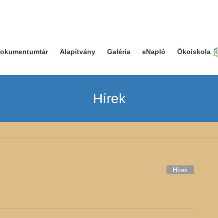
okumentumtár
Alapítvány
Galéria
eNapló
Ökoiskola
Hírek
Hírek