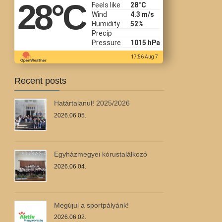
28
°C
Feels like
28
°C
Wind
4.3 m/s
Humidity
52%
Precip
Pressure
1015 hPa
17:56 Aug 7
Recent posts
Határtalanul! 2025/2026
2026.06.05.
Egyházmegyei kórustalálkozó
2026.06.04.
Megújul a sportpályánk!
2026.06.02.