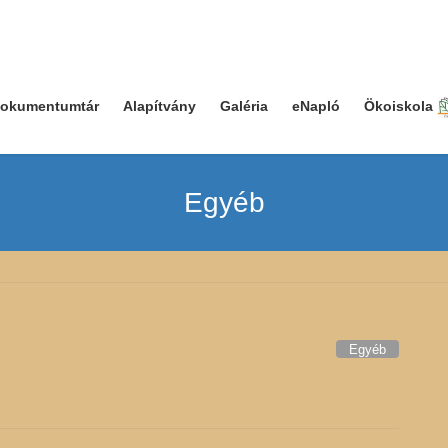
okumentumtár
Alapítvány
Galéria
eNapló
Ökoiskola
Egyéb
Egyéb