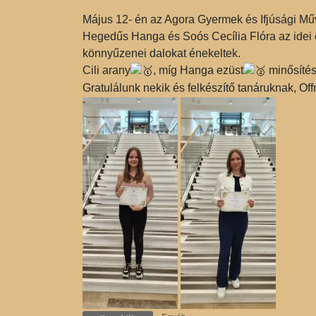
Május 12- én az Agora Gyermek és Ifjúsági Művé
Hegedűs Hanga és Soós Cecília Flóra az idei 
könnyűzenei dalokat énekeltek.
Cili arany
, míg Hanga ezüst
minősítést
Gratulálunk nekik és felkészítő tanáruknak, O