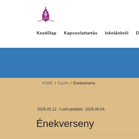
Skip
Skip
to
to
the
the
content
Navigation
Kezdőlap
Kapcsolattartás
Iskolánkról
D
HOME
Egyéb
Énekverseny
2026.05.12.
/ Last updated :
2026.06.04.
Énekverseny