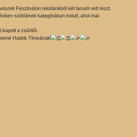
szeti Fesztiválon iskolánkból két tanuló vett részt.
évben szólóének kategórában indult, ahol mai
 kapott a zsűritől.
ffnerné Hadrik Tímeának!