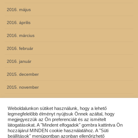
2016. május
2016. április
2016. március
2016. február
2016. január
2015. december
2015. november
2015. október
Weboldalunkon sütiket használunk, hogy a lehető
2015. szeptember
legmegfelelőbb élményt nyújtsuk Önnek azáltal, hogy
megjegyezzük az Ön preferenciáit és az ismételt
látogatásokat. A "Mindent elfogadok" gombra kattintva Ön
hozzájárul MINDEN cookie használatához. A "Süti
beállítások" menüpontban azonban ellenőrizhető