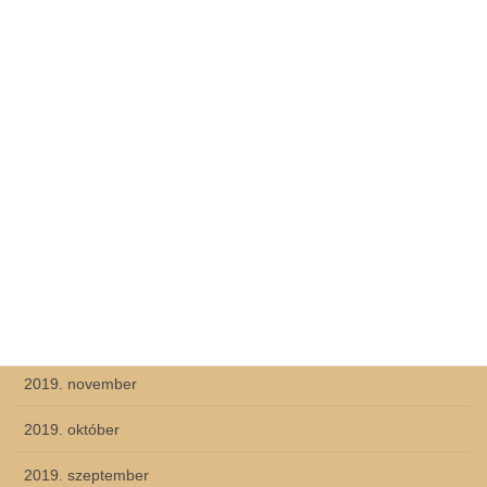
2020. szeptember
2020. augusztus
2020. június
2020. május
2020. április
2020. március
2020. február
2019. december
2019. november
2019. október
2019. szeptember