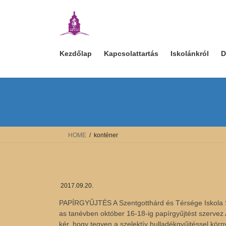
Skip
Skip
to
to
the
the
content
Navigation
Kezdőlap
Kapcsolattartás
Iskolánkról
D
HOME
konténer
2017.09.20.
PAPÍRGYŰJTÉS A Szentgotthárd és Térsége Iskola Sz
as tanévben október 16-18-ig papírgyűjtést szervez
kér, hogy tegyen a szelektív hulladékgyűjtéssel kö