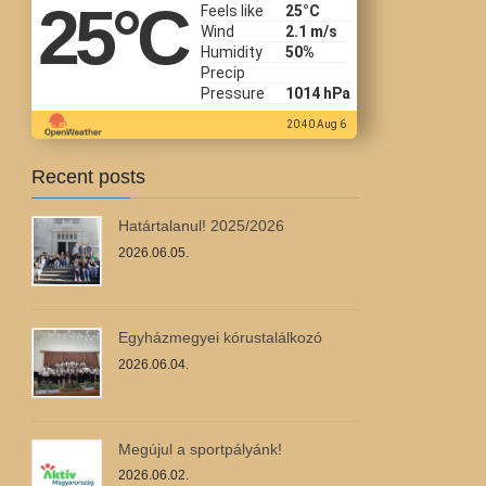
25
°C
Feels like
25
°C
Wind
2.1 m/s
Humidity
50%
Precip
Pressure
1014 hPa
20:40 Aug 6
Recent posts
Határtalanul! 2025/2026
2026.06.05.
Egyházmegyei kórustalálkozó
2026.06.04.
Megújul a sportpályánk!
2026.06.02.