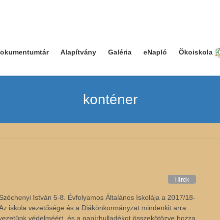
okumentumtár
Alapítvány
Galéria
eNapló
Ökoiskola
konténer
Hírek
échenyi István 5-8. Évfolyamos Általános Iskolája a 2017/18-
 Az iskola vezetősége és a Diákönkormányzat mindenkit arra
rnyezetünk védelméért, és a papírhulladékot összekötözve hozza