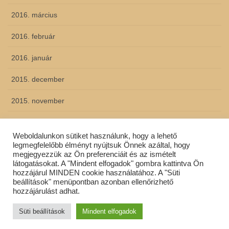
2016. március
2016. február
2016. január
2015. december
2015. november
2015. október
Weboldalunkon sütiket használunk, hogy a lehető
2015. szeptember
legmegfelelőbb élményt nyújtsuk Önnek azáltal, hogy
megjegyezzük az Ön preferenciáit és az ismételt
látogatásokat. A "Mindent elfogadok" gombra kattintva Ön
hozzájárul MINDEN cookie használatához. A "Süti
beállítások" menüpontban azonban ellenőrizhető
Copyright © Szent Gotthárd Általános Iskola All Rights Reserved.
hozzájárulást adhat.
Powered by
WordPress
with
Lightning Theme
&
VK All in One
Süti beállítások
Mindent elfogadok
Expansion Unit