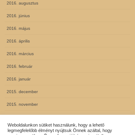
2016. augusztus
2016. június
2016. május
2016. április
2016. március
2016. február
2016. január
2015. december
2015. november
2015. október
Weboldalunkon sütiket használunk, hogy a lehető
2015. szeptember
legmegfelelőbb élményt nyújtsuk Önnek azáltal, hogy