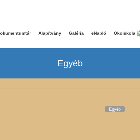
okumentumtár
Alapítvány
Galéria
eNapló
Ökoiskola
Egyéb
Egyéb