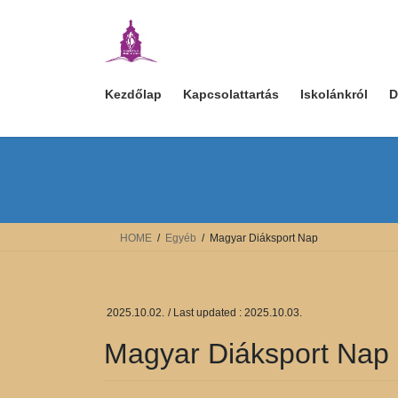
Skip
Skip
to
to
the
the
content
Navigation
Kezdőlap
Kapcsolattartás
Iskolánkról
D
HOME
Egyéb
Magyar Diáksport Nap
2025.10.02.
/ Last updated :
2025.10.03.
Magyar Diáksport Nap