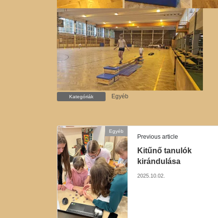
Egyéb
Kategóriák
Egyéb
Previous article
Kitűnő tanulók
kirándulása
2025.10.02.