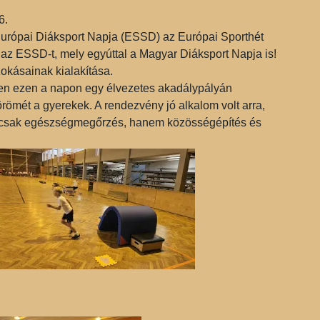
6.
Európai Diáksport Napja (ESSD) az Európai Sporthét
 az ESSD-t, mely egyúttal a Magyar Diáksport Napja is!
okásainak kialakítása.
ben ezen a napon egy élvezetes akadálypályán
örömét a gyerekek. A rendezvény jó alkalom volt arra,
emcsak egészségmegőrzés, hanem közösségépítés és