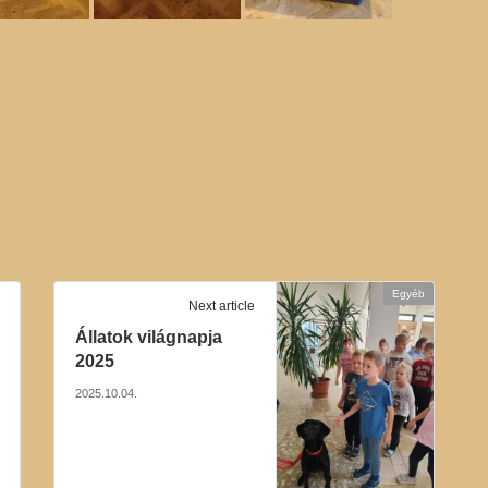
Egyéb
Next article
Állatok világnapja
2025
2025.10.04.