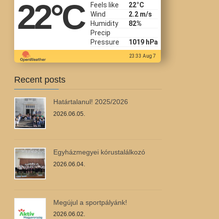
22
°C
Feels like
22
°C
Wind
2.2 m/s
Humidity
82%
Precip
Pressure
1019 hPa
23:33 Aug 7
Recent posts
Határtalanul! 2025/2026
2026.06.05.
Egyházmegyei kórustalálkozó
2026.06.04.
Megújul a sportpályánk!
2026.06.02.