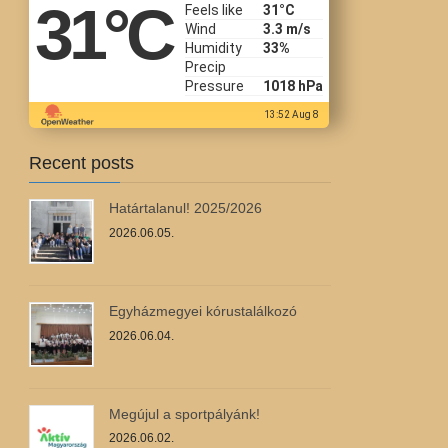
31
°C
Feels like
31
°C
Wind
3.3 m/s
Humidity
33%
Precip
Pressure
1018 hPa
13:52 Aug 8
Recent posts
Határtalanul! 2025/2026
2026.06.05.
Egyházmegyei kórustalálkozó
2026.06.04.
Megújul a sportpályánk!
2026.06.02.