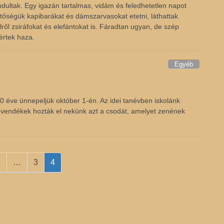
ndultak. Egy igazán tartalmas, vidám és feledhetetlen napot
hetőségük kapibarákat és dámszarvasokat etetni, láthattak
lről zsiráfokat és elefántokat is. Fáradtan ugyan, de szép
értek haza.
Egyéb
0 éve ünnepeljük október 1-én. Az idei tanévben iskolánk
övendékek hozták el nekünk azt a csodát, amelyet zenének
Page
Page
Page
1
…
3
4