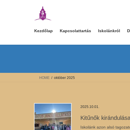
Skip
Skip
to
to
the
the
content
Navigation
Kezdőlap
Kapcsolattartás
Iskolánkról
D
HOME
október 2025
2025.10.01.
Kitűnők kirándulás
Iskolánk azon alsó tagozato