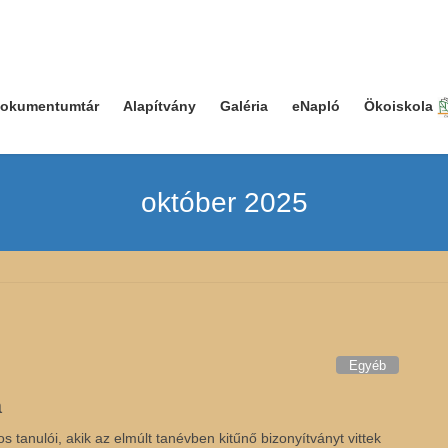
okumentumtár
Alapítvány
Galéria
eNapló
Ökoiskola
október 2025
Egyéb
a
s tanulói, akik az elmúlt tanévben kitűnő bizonyítványt vittek