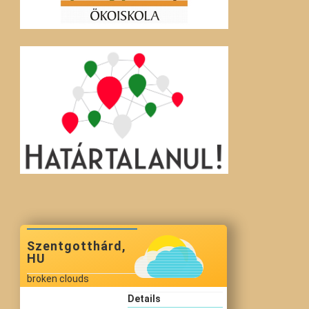
Szentgotthárd,
HU
broken clouds
Details