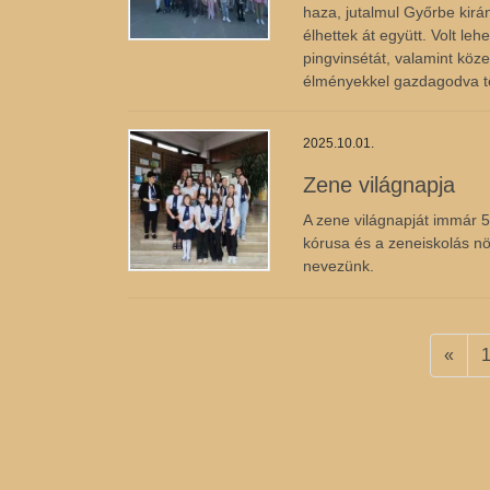
haza, jutalmul Győrbe kirá
élhettek át együtt. Volt le
pingvinsétát, valamint köze
élményekkel gazdagodva t
2025.10.01.
Zene világnapja
A zene világnapját immár 5
kórusa és a zeneiskolás n
nevezünk.
Bejegyzések
«
lapozása