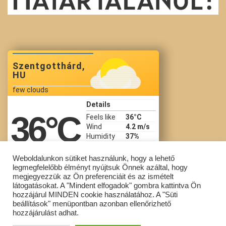
Szentgotthárd,
HU
few clouds
Details
36
°C
Feels like
36
°C
Wind
4.2 m/s
Humidity
37%
Precip
Pressure
1015 hPa
Weboldalunkon sütiket használunk, hogy a lehető
legmegfelelőbb élményt nyújtsuk Önnek azáltal, hogy
14:42 Aug 7
megjegyezzük az Ön preferenciáit és az ismételt
látogatásokat. A "Mindent elfogadok" gombra kattintva Ön
hozzájárul MINDEN cookie használatához. A "Süti
beállítások" menüpontban azonban ellenőrizhető
Copyright © Szent Gotthárd Általános Iskola All Rights Reserved.
hozzájárulást adhat.
Powered by
WordPress
with
Lightning Theme
&
VK All in One