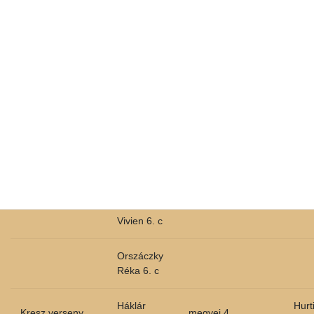
Sárvári Alíz
5. c
Németh
Fanni 5. c
Orbán
Léna 5. c
Kalamár
Ajsa 6. c
Póczak
Vivien 6. c
Orszáczky
Réka 6. c
Háklár
Hurt
Kresz verseny
megyei 4.