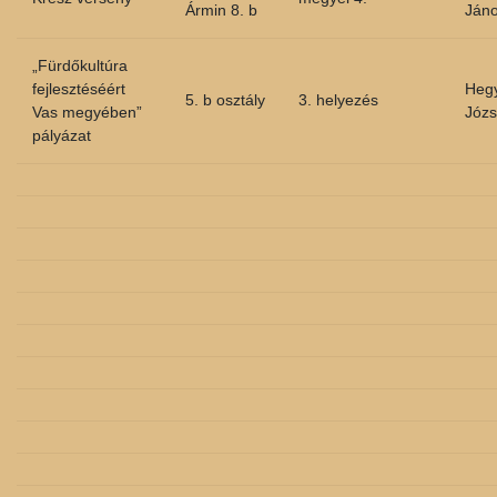
Ármin 8. b
Ján
„Fürdőkultúra
fejlesztéséért
Hegy
5. b osztály
3. helyezés
Vas megyében”
Józs
pályázat