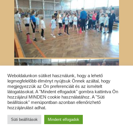
Weboldalunkon sütiket használunk, hogy a lehető
legmegfelelőbb élményt nyújtsuk Önnek azáltal, hogy
megjegyezzük az Ön preferenciáit és az ismételt
látogatásokat. A "Mindent elfogadok" gombra kattintva Ön
hozzájárul MINDEN cookie használatához. A "Süti
beállítások" menüpontban azonban ellenőrizhető
hozzájárulást adhat.
Süti beállítások
Mindent elfogadok
«
‹
of
4
›
»