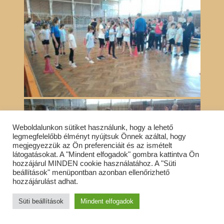
Weboldalunkon sütiket használunk, hogy a lehető
legmegfelelőbb élményt nyújtsuk Önnek azáltal, hogy
megjegyezzük az Ön preferenciáit és az ismételt
látogatásokat. A "Mindent elfogadok" gombra kattintva Ön
hozzájárul MINDEN cookie használatához. A "Süti
beállítások" menüpontban azonban ellenőrizhető
hozzájárulást adhat.
Süti beállítások
Mindent elfogadok
«
‹
of
4
›
»