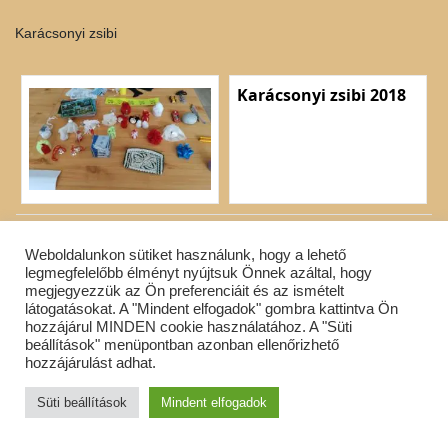
Karácsonyi zsibi
Karácsonyi zsibi 2018
Terematlétika bajnokság
Weboldalunkon sütiket használunk, hogy a lehető
legmegfelelőbb élményt nyújtsuk Önnek azáltal, hogy
megjegyezzük az Ön preferenciáit és az ismételt
látogatásokat. A "Mindent elfogadok" gombra kattintva Ön
hozzájárul MINDEN cookie használatához. A "Süti
beállítások" menüpontban azonban ellenőrizhető
hozzájárulást adhat.
Süti beállítások
Mindent elfogadok