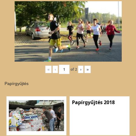
«
‹
of
2
›
»
Papírgyűjtés
Papírgyűjtés 2018