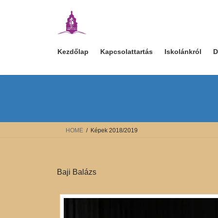
Skip
Skip
to
to
the
the
content
Navigation
Kezdőlap
Kapcsolattartás
Iskolánkról
D
HOME
Képek 2018/2019
Baji Balázs