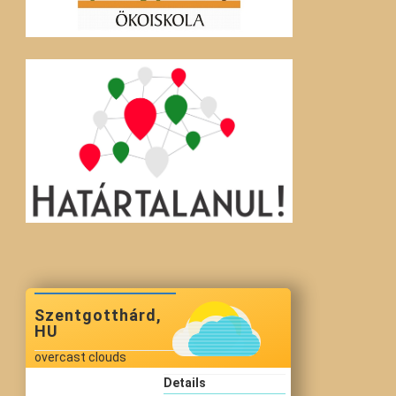
Szentgotthárd,
HU
overcast clouds
Details