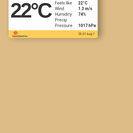
22
°C
Feels like
22
°C
Wind
1.3 m/s
Humidity
74%
Precip
Pressure
1017 hPa
05:01 Aug 7