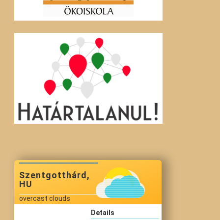
Szentgotthárd,
HU
overcast clouds
Details