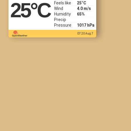
25
°C
Feels like
25
°C
Wind
4.0 m/s
Humidity
65%
Precip
Pressure
1017 hPa
07:20 Aug 7