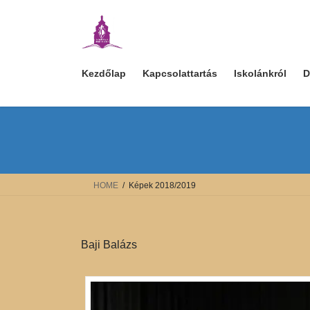
Skip
Skip
to
to
the
the
content
Navigation
Kezdőlap
Kapcsolattartás
Iskolánkról
D
HOME
Képek 2018/2019
Baji Balázs