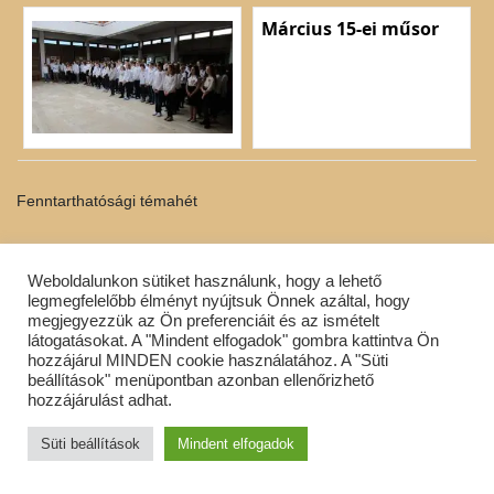
Március 15-ei műsor
Fenntarthatósági témahét
Fenntarthatósági
Weboldalunkon sütiket használunk, hogy a lehető
témahét 2019
legmegfelelőbb élményt nyújtsuk Önnek azáltal, hogy
megjegyezzük az Ön preferenciáit és az ismételt
látogatásokat. A "Mindent elfogadok" gombra kattintva Ön
hozzájárul MINDEN cookie használatához. A "Süti
beállítások" menüpontban azonban ellenőrizhető
hozzájárulást adhat.
Diáknap 2019
Süti beállítások
Mindent elfogadok