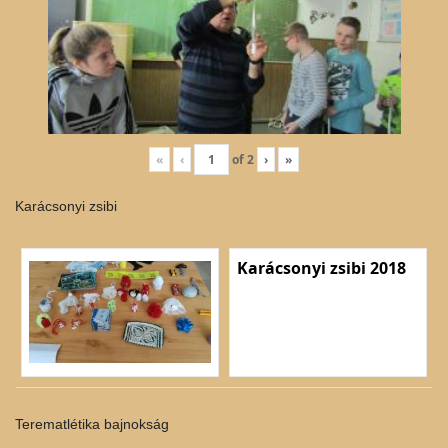
«
‹
of
2
›
»
Karácsonyi zsibi
Karácsonyi zsibi 2018
Terematlétika bajnokság