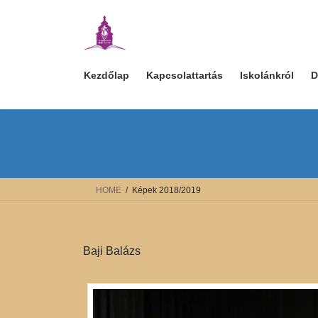
Skip
Skip
to
to
the
the
content
Navigation
Kezdőlap
Kapcsolattartás
Iskolánkról
D
HOME
Képek 2018/2019
Baji Balázs