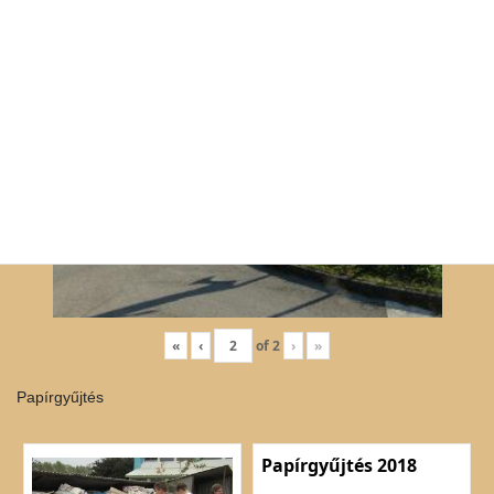
«
‹
of
2
›
»
Papírgyűjtés
Papírgyűjtés 2018