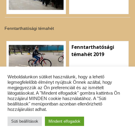
Fenntarthatósági témahét
Fenntarthatósági
témahét 2019
Weboldalunkon sütiket használunk, hogy a lehető
legmegfelelőbb élményt nyújtsuk Önnek azáltal, hogy
megjegyezzük az Ön preferenciáit és az ismételt
látogatásokat. A "Mindent elfogadok" gombra kattintva Ön
Diáknap 2019
hozzájárul MINDEN cookie használatához. A "Süti
beállítások" menüpontban azonban ellenőrizhető
hozzájárulást adhat.
Diáknap 2019
Süti beállítások
Mindent elfogadok