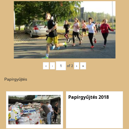
«
‹
of
2
›
»
Papírgyűjtés
Papírgyűjtés 2018