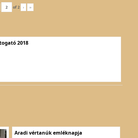
of
2
›
»
itogató 2018
Aradi vértanúk emléknapja