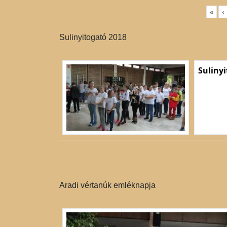
«
‹
Sulinyitogató 2018
Suliny
Aradi vértanúk emléknapja