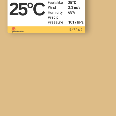
25
°C
Feels like
25
°C
Wind
2.3 m/s
Humidity
68%
Precip
Pressure
1017 hPa
19:47 Aug 7