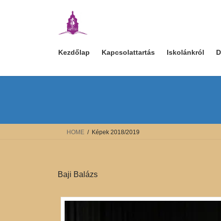
Skip
Skip
to
to
the
the
content
Navigation
Kezdőlap
Kapcsolattartás
Iskolánkról
D
HOME
Képek 2018/2019
Baji Balázs