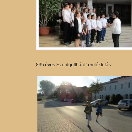
„835 éves Szentgotthárd” emlékfutás