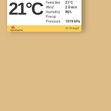
21
°C
Feels like
21
°C
Wind
2.0 m/s
Humidity
86%
Precip
Pressure
1019 hPa
01:19 Aug 8