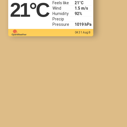
21
°C
Feels like
21
°C
Wind
1.5 m/s
Humidity
92%
Precip
Pressure
1019 hPa
04:31 Aug 8