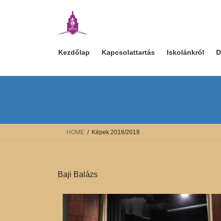
Skip
Skip
to
to
the
the
content
Navigation
Kezdőlap
Kapcsolattartás
Iskolánkról
D
HOME
Képek 2018/2019
Baji Balázs