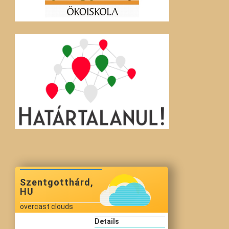
Szentgotthárd,
HU
overcast clouds
Details