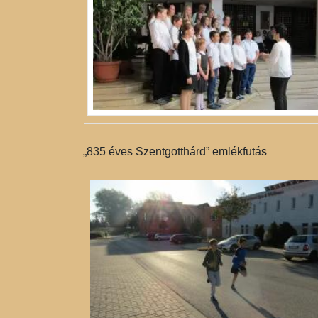
„835 éves Szentgotthárd” emlékfutás