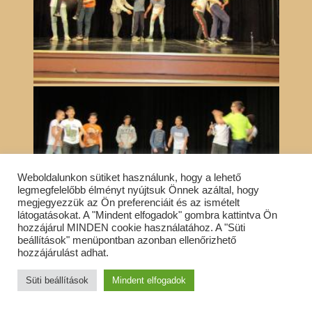
Weboldalunkon sütiket használunk, hogy a lehető
legmegfelelőbb élményt nyújtsuk Önnek azáltal, hogy
megjegyezzük az Ön preferenciáit és az ismételt
látogatásokat. A "Mindent elfogadok" gombra kattintva Ön
hozzájárul MINDEN cookie használatához. A "Süti
beállítások" menüpontban azonban ellenőrizhető
«
‹
of
2
›
»
hozzájárulást adhat.
Ballagás 2019
Süti beállítások
Mindent elfogadok