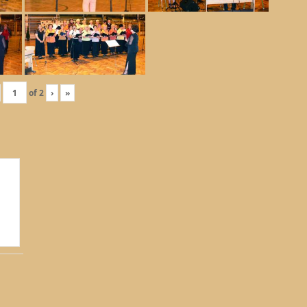
of
2
›
»