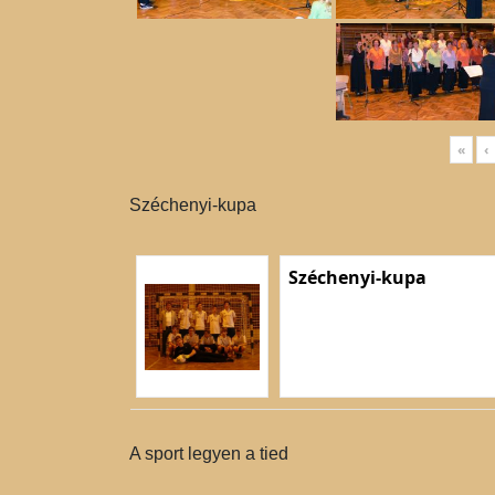
«
‹
Széchenyi-kupa
Széchenyi-kupa
A sport legyen a tied