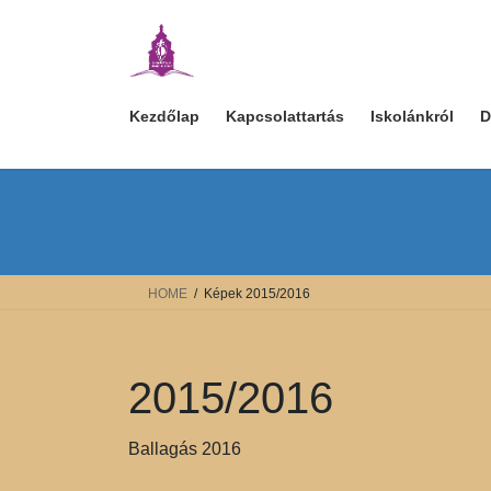
Skip
Skip
to
to
the
the
content
Navigation
Kezdőlap
Kapcsolattartás
Iskolánkról
D
HOME
Képek 2015/2016
2015/2016
Ballagás 2016