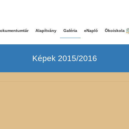
okumentumtár
Alapítvány
Galéria
eNapló
Ökoiskola
Képek 2015/2016