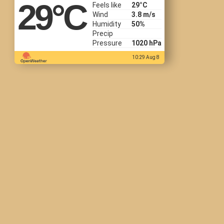
29
°C
Feels like
29
°C
Wind
3.8 m/s
Humidity
50%
Precip
Pressure
1020 hPa
10:29 Aug 8