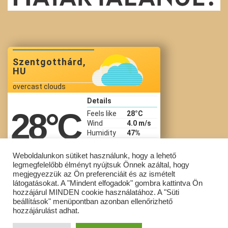
Szentgotthárd,
HU
overcast clouds
Details
28
°C
Feels like
28
°C
Wind
4.0 m/s
Humidity
47%
Precip
Pressure
1017 hPa
Weboldalunkon sütiket használunk, hogy a lehető
legmegfelelőbb élményt nyújtsuk Önnek azáltal, hogy
08:54 Aug 7
megjegyezzük az Ön preferenciáit és az ismételt
látogatásokat. A "Mindent elfogadok" gombra kattintva Ön
hozzájárul MINDEN cookie használatához. A "Süti
beállítások" menüpontban azonban ellenőrizhető
Copyright © Szent Gotthárd Általános Iskola All Rights Reserved.
hozzájárulást adhat.
Powered by
WordPress
with
Lightning Theme
&
VK All in One