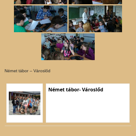
Német tábor – Városlőd
Német tábor- Városlőd