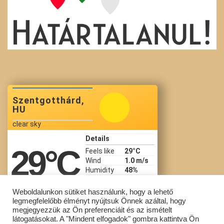
Szentgotthárd,
HU
clear sky
Details
29
°C
Feels like
29
°C
Wind
1.0 m/s
Humidity
48%
Precip
Pressure
1020 hPa
Weboldalunkon sütiket használunk, hogy a lehető
legmegfelelőbb élményt nyújtsuk Önnek azáltal, hogy
08:11 Aug 9
megjegyezzük az Ön preferenciáit és az ismételt
látogatásokat. A "Mindent elfogadok" gombra kattintva Ön