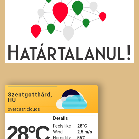
Szentgotthárd,
HU
overcast clouds
Details
28
°C
Feels like
28
°C
Wind
2.5 m/s
Humidity
55%