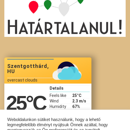
Szentgotthárd,
HU
overcast clouds
Details
25
°C
Feels like
25
°C
Wind
2.3 m/s
Humidity
67%
Precip
Pressure
1017 hPa
Weboldalunkon sütiket használunk, hogy a lehető
legmegfelelőbb élményt nyújtsuk Önnek azáltal, hogy
19:45 Aug 7