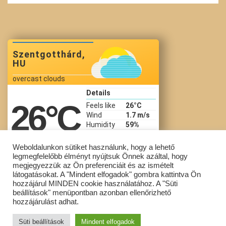
Szentgotthárd,
HU
overcast clouds
Details
26
°C
Feels like
26
°C
Wind
1.7 m/s
Humidity
59%
Precip
Pressure
1017 hPa
Weboldalunkon sütiket használunk, hogy a lehető
legmegfelelőbb élményt nyújtsuk Önnek azáltal, hogy
07:06 Aug 10
megjegyezzük az Ön preferenciáit és az ismételt
látogatásokat. A "Mindent elfogadok" gombra kattintva Ön
hozzájárul MINDEN cookie használatához. A "Süti
beállítások" menüpontban azonban ellenőrizhető
Copyright © Szent Gotthárd Általános Iskola All Rights Reserved.
hozzájárulást adhat.
Powered by
WordPress
with
Lightning Theme
&
VK All in One
Süti beállítások
Mindent elfogadok
Expansion Unit