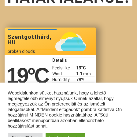
Szentgotthárd,
HU
broken clouds
Details
19
°C
Feels like
19
°C
Wind
1.1 m/s
Humidity
79%
Precip
Pressure
1015 hPa
Weboldalunkon sütiket használunk, hogy a lehető
legmegfelelőbb élményt nyújtsuk Önnek azáltal, hogy
03:55 Aug 10
megjegyezzük az Ön preferenciáit és az ismételt
látogatásokat. A "Mindent elfogadok" gombra kattintva Ön
hozzájárul MINDEN cookie használatához. A "Süti
beállítások" menüpontban azonban ellenőrizhető
Copyright © Szent Gotthárd Általános Iskola All Rights Reserved.
hozzájárulást adhat.
Powered by
WordPress
with
Lightning Theme
&
VK All in One