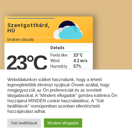
Szentgotthárd,
HU
broken clouds
Details
23
°C
Feels like
23
°C
Wind
4.2 m/s
Humidity
57%
Precip
Pressure
1015 hPa
Weboldalunkon sütiket használunk, hogy a lehető
legmegfelelőbb élményt nyújtsuk Önnek azáltal, hogy
22:33 Aug 6
megjegyezzük az Ön preferenciáit és az ismételt
látogatásokat. A "Mindent elfogadok" gombra kattintva Ön
hozzájárul MINDEN cookie használatához. A "Süti
beállítások" menüpontban azonban ellenőrizhető
Copyright © Szent Gotthárd Általános Iskola All Rights Reserved.
hozzájárulást adhat.
Powered by
WordPress
with
Lightning Theme
&
VK All in One
Süti beállítások
Mindent elfogadok
Expansion Unit