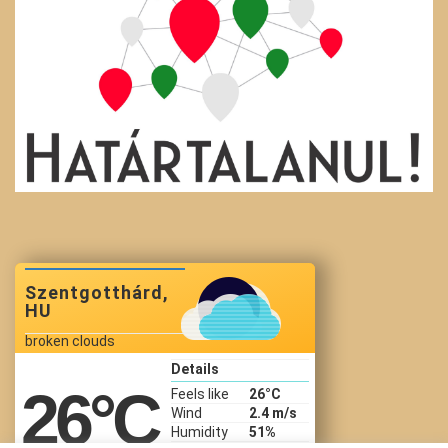
Szentgotthárd,
HU
broken clouds
Details
26
°C
Feels like
26
°C
Wind
2.4 m/s
Humidity
51%