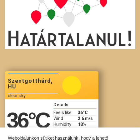
Szentgotthárd,
HU
clear sky
Details
36
°C
Feels like
36
°C
Wind
2.6 m/s
Humidity
18%
Precip
Pressure
1013 hPa
Weboldalunkon sütiket használunk, hogy a lehető