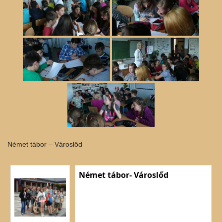
Német tábor – Városlőd
Német tábor- Városlőd